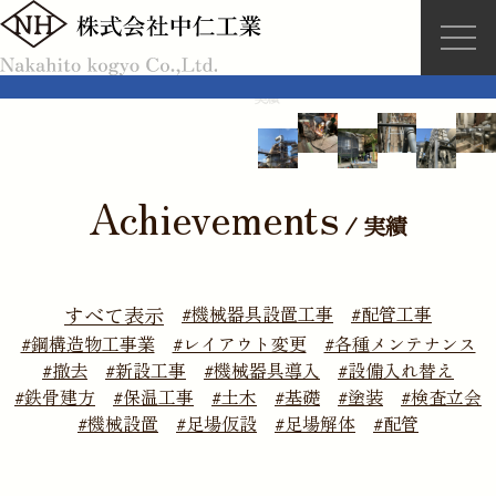
Skip
to
Menu
content
実績
HOME
Achievements
/
実績
実績
事業内容
すべて表示
#機械器具設置工事
#配管工事
#鋼構造物工事業
#レイアウト変更
#各種メンテナンス
会社概要
#撤去
#新設工事
#機械器具導入
#設備入れ替え
#鉄骨建方
#保温工事
#土木
#基礎
#塗装
#検査立会
採用情報
#機械設置
#足場仮設
#足場解体
#配管
お問合せ